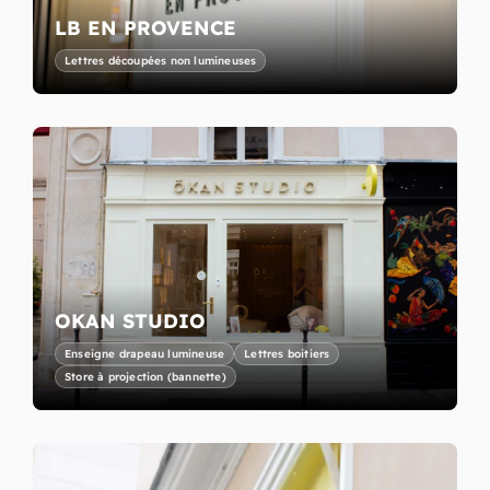
LB EN PROVENCE
Lettres découpées non lumineuses
OKAN STUDIO
Enseigne drapeau lumineuse
Lettres boitiers
Store à projection (bannette)