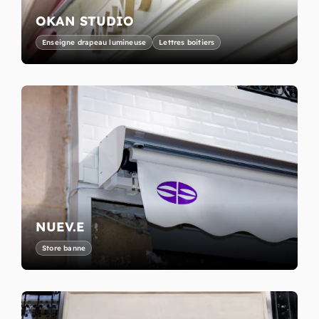
OKAN STUDIO
Enseigne drapeau lumineuse
Lettres boitiers
NUEV.E
Store banne