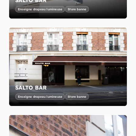
SALTO BAR
Enseigne drapeau lumineuse
Store banne
SALTO BAR
Enseigne drapeau lumineuse
Store banne