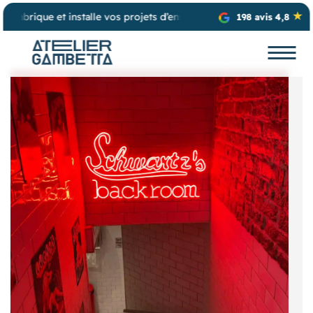
seignes lumineuses, de stores et de vitrophanie 🌈
198 avis 4,8