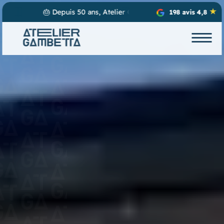
tta conçoit, fabrique et installe vos projets d’enseignes lumineuses
198 avis 4,8