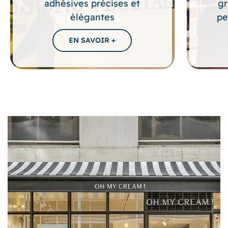
adhésives précises et
gr
élégantes
pe