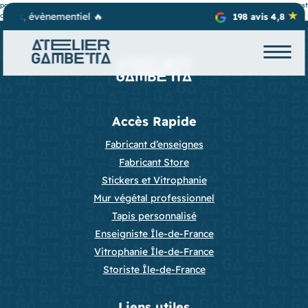
post contentpost contentpost contentpost contentpost contentpost contentpost contentpost
aux, évènementiel 🔥
contentpost contentpost contentpost content
198 avis 4,8
Accès Rapide
Fabricant d’enseignes
Fabricant Store
Stickers et Vitrophanie
Mur végétal professionnel
Tapis personnalisé
Enseigniste Île-de-France
Vitrophanie Île-de-France
Storiste Île-de-France
Liens utiles