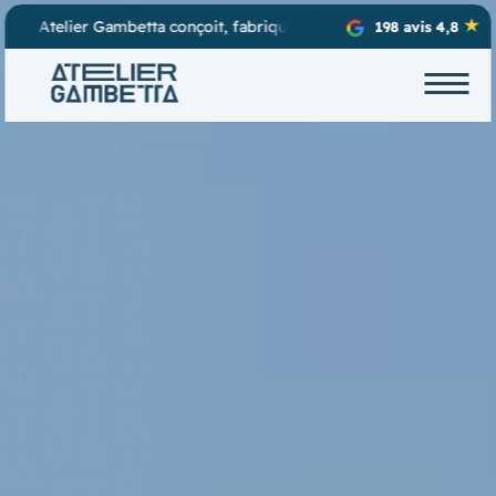
onçoit, fabrique et installe vos projets d’enseignes lumineuses, de 
198 avis 4,8